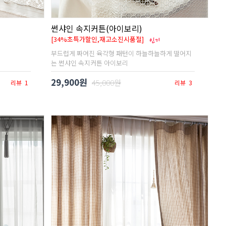
썬샤인 속지커튼(아이보리)
[34%초특가할인,재고소진시품절]
부드럽게 짜여진 육각형 패턴이 하늘하늘하게 떨어지
는 썬샤인 속지커튼 아이보리
29,900원
45,000원
리뷰
1
리뷰
3