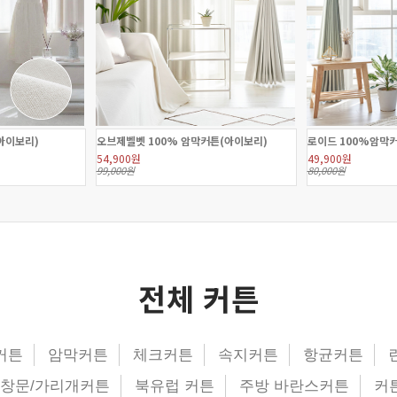
아이보리)
오브제벨벳 100% 암막커튼(아이보리)
로이드 100%암막
54,900원
49,900원
99,000원
80,000원
전체 커튼
커튼
암막커튼
체크커튼
속지커튼
항균커튼
창문/가리개커튼
북유럽 커튼
주방 바란스커튼
커