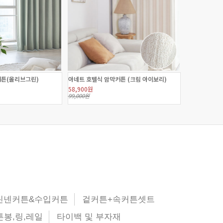
커튼(올리브그린)
아네트 호텔식 암막커튼 (크림 아이보리)
58,900원
99,000원
린넨커튼&수입커튼
겉커튼+속커튼셋트
튼봉,링,레일
타이백 및 부자재