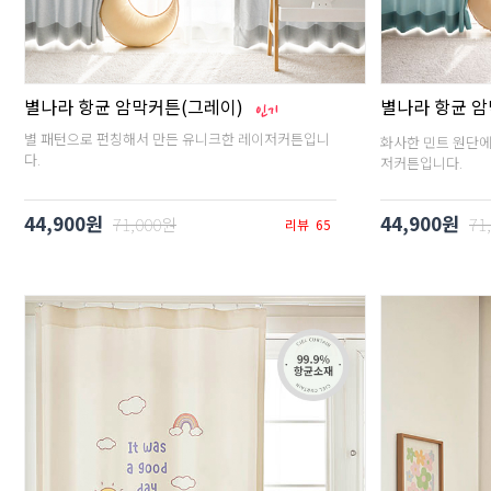
별나라 항균 암막커튼(그레이)
별나라 항균 암
별 패턴으로 펀칭해서 만든 유니크한 레이저커튼입니
화사한 민트 원단에
다.
저커튼입니다.
44,900원
44,900원
71,000원
71
리뷰
65