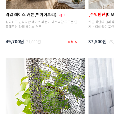
라엘 레이스 커튼(백아이보리)
[수입원단]
디오
정교하고 빈티지한 레이스 패턴이 에스닉한 무드를 연
커튼 하단의 클래
출해주는 라엘 레이스 커튼
자수 디테일이 포
49,700원
37,500원
71,000원
65
리뷰
5