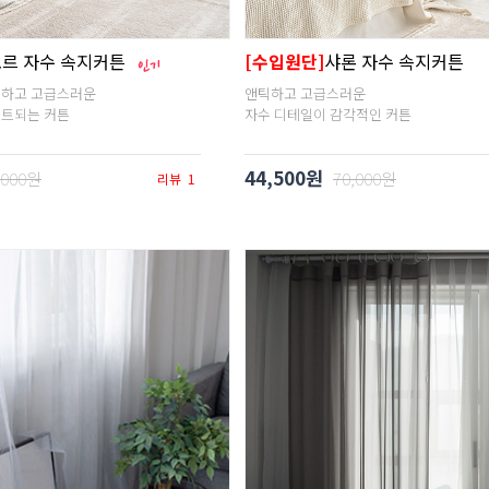
르 자수 속지커튼
[수입원단]
샤론 자수 속지커튼
식하고 고급스러운
앤틱하고 고급스러운
인트되는 커튼
자수 디테일이 감각적인 커튼
44,500원
,000원
70,000원
리뷰
1