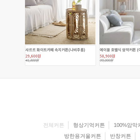
샤르르 화이트카페 속지커튼(나비주름)
에이블 호텔식 암막커튼 (
29,600원
58,900원
41,800원
99,000원
전체커튼
형상기억커튼
100%암막
방한용겨울커튼
반창커튼