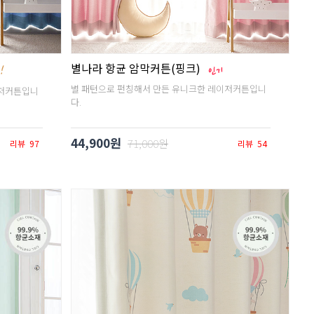
별나라 항균 암막커튼(핑크)
별 패턴으로 펀칭해서 만든 유니크한 레이저커튼입니
이저커튼입니
다.
44,900원
71,000원
리뷰
97
리뷰
54