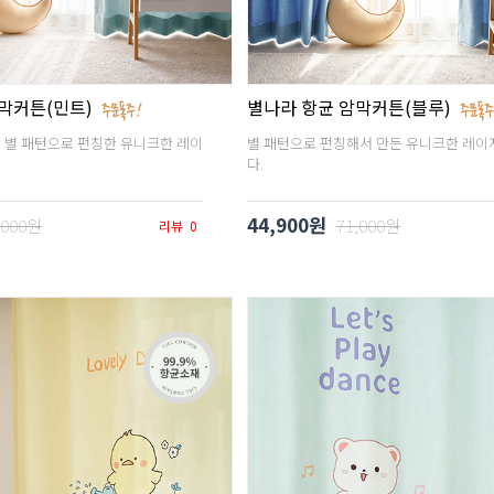
막커튼(민트)
별나라 항균 암막커튼(블루)
 별 패턴으로 펀칭한 유니크한 레이
별 패턴으로 펀칭해서 만든 유니크한 레
다.
44,900원
,000원
71,000원
리뷰
0