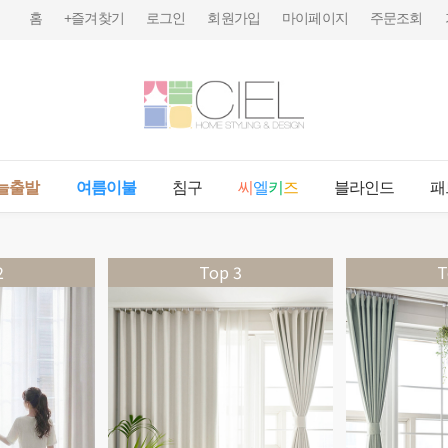
홈
+즐겨찾기
로그인
회원가입
마이페이지
주문조회
늘출발
여름이불
침구
씨
엘
키
즈
블라인드
패
2
Top 3
T