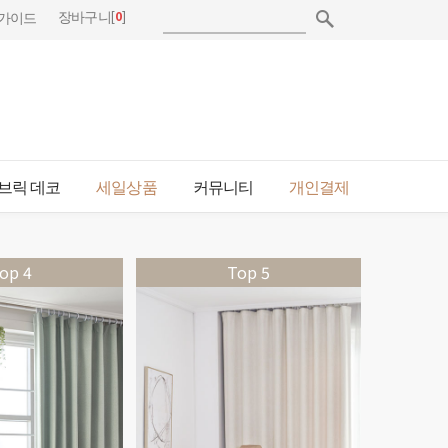
[
0
]
장바구니
가이드
브릭 데코
세일상품
커뮤니티
개인결제
op 4
Top 5