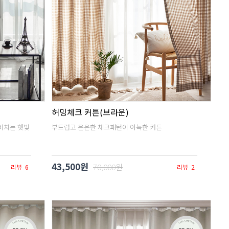
허밍체크 커튼(브라운)
비치는 햇빛
부드럽고 은은한 체크패턴이 아늑한 커튼
43,500원
70,000원
리뷰
6
리뷰
2