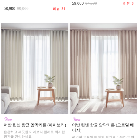
59,000
84,500
리뷰
0
58,900
99,000
리뷰
34
어반 린넨 항균 암막커튼 (아이보리)
어반 린넨 항균 암막커튼 (오트밀 베
이지)
은은하고 깨끗한 아이보리 컬러로 화사한
공간을 완성하세요
편안한 오트밀 베이지 컬러로 아늑하고 따