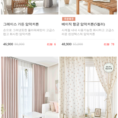
그레이스 가든 암막커튼
베이직 항균 암막커튼(5컬러)
손으로 그려낸듯한 플라워패턴이 고급스
사계절 내내 사용가능한 화사하고 고급스
럽고 화사한 암막커튼
러운 린넨텍스쳐 암막커튼
46,900
80,000
48,900
65,000
리뷰
6
리뷰
78