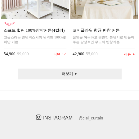
소프트 힐링 100%암막커튼(4컬러)
코지플라워 항균 반창 커튼
고급스러운 린넨텍스쳐의 완벽한 100%빛
집안을 아늑하고 편안한 분위기로 만들어
차단 커튼
주는 감성적인 무드의 반창커튼
54,900
99,000
42,900
55,000
리뷰
12
리뷰
4
더보기 ▼
INSTAGRAM
@ciel_curtain