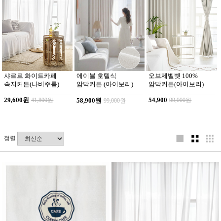
샤르르 화이트카페
오브제벨벳 100%
에이블 호텔식
속지커튼(나비주름)
암막커튼(아이보리)
암막커튼 (아이보리)
29,600원
41,800원
54,900
99,000원
58,900원
99,000원
정렬