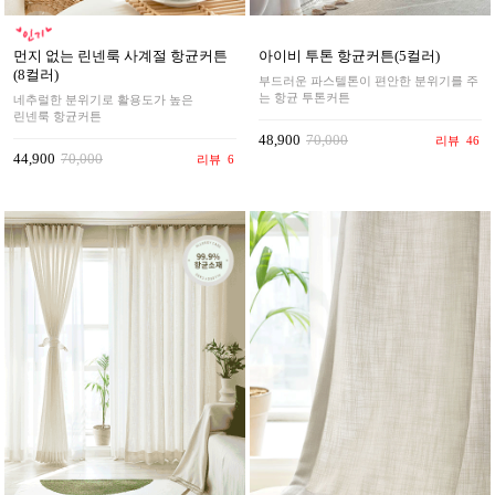
먼지 없는 린넨룩 사계절 항균커튼
아이비 투톤 항균커튼(5컬러)
(8컬러)
부드러운 파스텔톤이 편안한 분위기를 주
는 항균 투톤커튼
네추럴한 분위기로 활용도가 높은
린넨룩 항균커튼
48,900
70,000
리뷰
46
44,900
70,000
리뷰
6