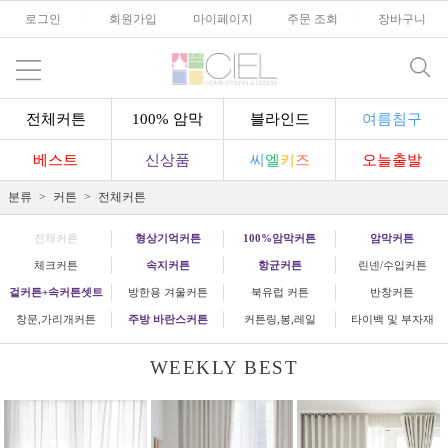
로그인
l
회원가입
l
마이페이지
l
주문 조회
l
장바구니
전체커튼
100% 암막
블라인드
여름침구
베스트
신상품
씨
엘
키
즈
오늘출발
분류
커튼
전체커튼
전체커튼
형상기억커튼
100%암막커튼
암막커튼
체크커튼
속지커튼
항균커튼
린넨/수입커튼
겉커튼+속커튼셋트
방한용 겨울커튼
북유럽 커튼
반창커튼
창문,가리개커튼
주방 바란스커튼
커튼링,봉,레일
타이백 및 부자재
WEEKLY BEST