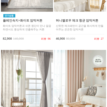
플레인속지+화이트 암막커튼
허니옐로우 체크 항균 암막커튼
화이트 암막커튼과 쉬폰 원단이 만나 깔끔
산뜻한 체크패턴이 공간을 화사하게 만들
하면서도 풍성하게 연출해주는 커튼
어주는 은은한 암막커튼
82,900
140,000
46,900
80,000
리뷰
96
리뷰
27