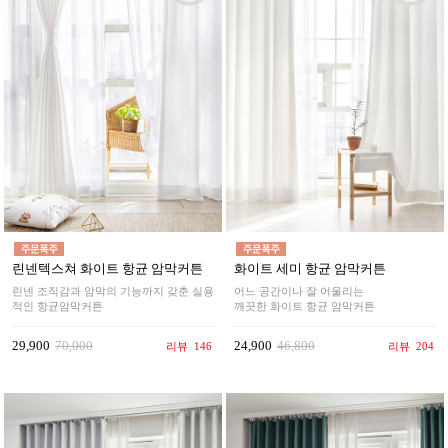
린넨텍스쳐 화이트 항균 암막커튼
화이트 세미 항균 암막커튼
린넨 조직감과 암막의 기능까지 갖춘 실용
어느 공간이나 잘 어울리는
적인 항균암막커튼
깨끗한 화이트 항균 암막커튼
29,900
70,000
24,900
46,800
리뷰
146
리뷰
204