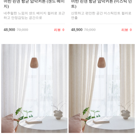
어반 린넨 항균 암막커튼 (샌드 베이
어반 린넨 항균 암막커튼 (미스틱 민
지)
트)
네추럴한 느낌의 샌드 베이지 컬러로 포근
산뜻하고 편안한 공간 미스틱민트 컬러로
하고 안정감있는 공간으로
연출
48,900
70,000
48,900
70,000
리뷰
0
리뷰
0