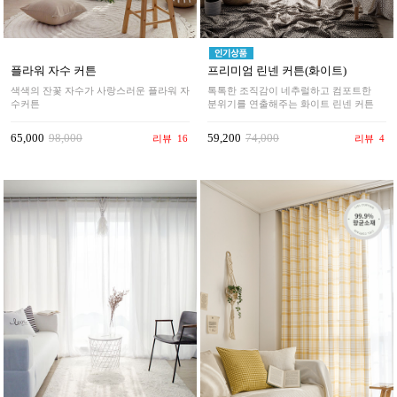
플라워 자수 커튼
프리미엄 린넨 커튼(화이트)
색색의 잔꽃 자수가 사랑스러운 플라워 자
톡톡한 조직감이 네추럴하고 컴포트한
수커튼
분위기를 연출해주는 화이트 린넨 커튼
65,000
98,000
59,200
74,000
리뷰
16
리뷰
4