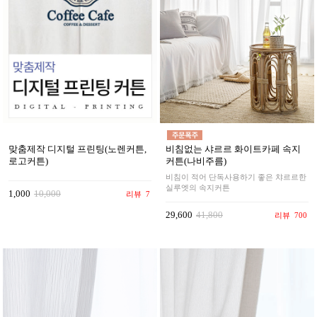
맞춤제작 디지털 프린팅(노렌커튼,
비침없는 샤르르 화이트카페 속지
로고커튼)
커튼(나비주름)
비침이 적어 단독사용하기 좋은 챠르르한
실루엣의 속지커튼
1,000
10,000
리뷰
7
29,600
41,800
리뷰
700