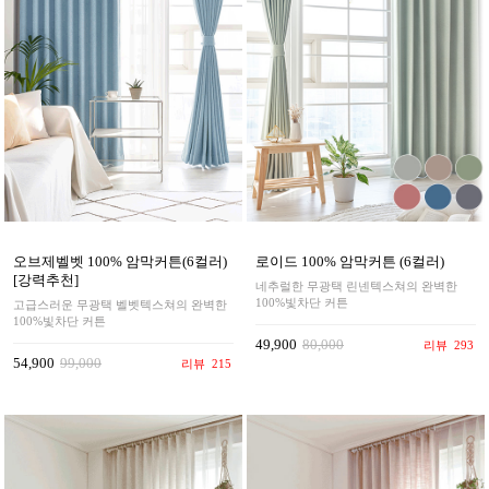
오브제벨벳 100% 암막커튼(6컬러)
로이드 100% 암막커튼 (6컬러)
[강력추천]
네추럴한 무광택 린넨텍스쳐의 완벽한
100%빛차단 커튼
고급스러운 무광택 벨벳텍스쳐의 완벽한
100%빛차단 커튼
49,900
80,000
리뷰
293
54,900
99,000
리뷰
215