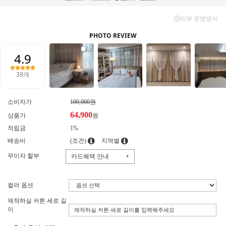
소비자가
100,000원
64,900
상품가
원
적립금
1%
배송비
(조건)
지역별
무이자 할부
카드혜택 안내
+
컬러 옵션
제작하실 커튼 세로 길
이