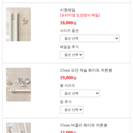
이중레일
[프리미엄 도장방식 레일]
18,000
원
사이즈 옵션
레일알 추가
25mm 모던 캐슬 화이트 커튼봉
19,000
원
봉 사이즈
링 추가
35mm 버클리 화이트 커튼봉
23,000