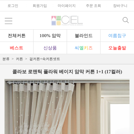
로그인
l
회원가입
l
마이페이지
l
주문 조회
l
장바구니
전체커튼
100% 암막
블라인드
여름침구
베스트
신상품
씨
엘
키
즈
오늘출발
분류
커튼
겉커튼+속커튼셋트
콜라보 로맨틱 플라워 베이지 암막 커튼 1+1 (17컬러)