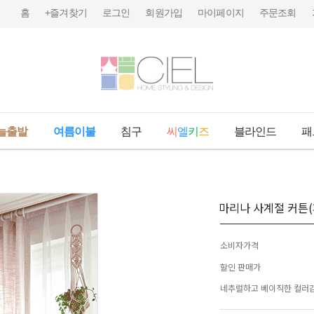
홈
+즐겨찾기
로그인
회원가입
마이페이지
주문조회
늘출발
여름이불
침구
씨
엘
키
즈
블라인드
패
마리나 사계절 커튼
소비자가격
할인 판매가
네추럴하고 베이직한 컬러감