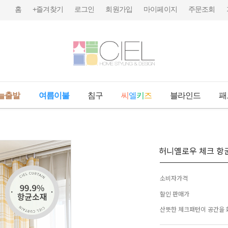
홈
+즐겨찾기
로그인
회원가입
마이페이지
주문조회
늘출발
여름이불
침구
씨
엘
키
즈
블라인드
패
허니옐로우 체크 항
소비자가격
할인 판매가
산뜻한 체크패턴이 공간을 