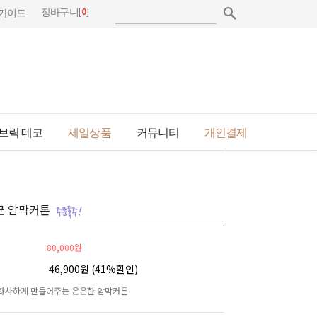
[
0
]
장바구니
가이드
브릭 데코
세일상품
커뮤니티
개인결제
균 암막커튼
80,000원
46,900원 (
41
%할인)
화사하게 만들어주는 은은한 암막커튼