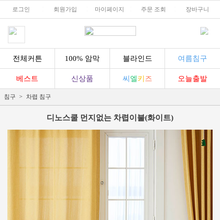
로그인
l
회원가입
l
마이페이지
l
주문 조회
l
장바구니
전체커튼
100% 암막
블라인드
여름침구
베스트
신상품
씨
엘
키
즈
오늘출발
침구
차렵 침구
디노스쿨 먼지없는 차렵이불(화이트)