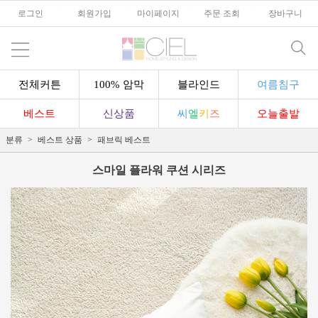
로그인
l
회원가입
l
마이페이지
l
주문 조회
l
장바구니
전체커튼
100% 암막
블라인드
여름침구
베스트
신상품
씨
엘
키
즈
오늘출발
분류
베스트 상품
패브릭 베스트
스마일 플라워 쿠션 시리즈