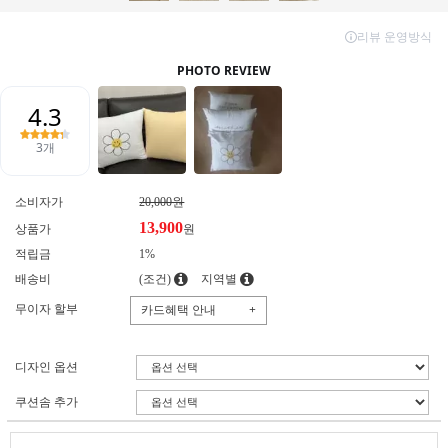
소비자가
20,000원
13,900
상품가
원
적립금
1%
배송비
(조건)
지역별
무이자 할부
카드혜택 안내
+
디자인 옵션
쿠션솜 추가