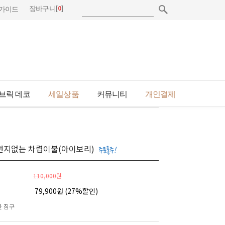
[
0
]
장바구니
가이드
브릭 데코
세일상품
커뮤니티
개인결제
먼지없는 차렵이불(아이보리)
110,000원
79,900원 (
27
%할인)
한 침구