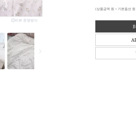
(상품금액
원 + 기본옵션
원