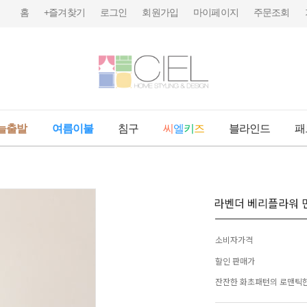
홈
+즐겨찾기
로그인
회원가입
마이페이지
주문조회
늘출발
여름이불
침구
씨
엘
키
즈
블라인드
패
라벤더 베리플라워 
소비자가격
할인 판매가
잔잔한 화초패턴의 로맨틱