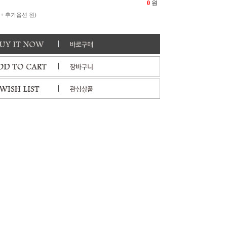
0
원
 + 추가옵션
원)