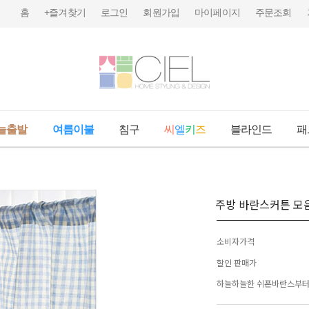
홈
+즐겨찾기
로그인
회원가입
마이페이지
주문조회
늘출발
여름이불
침구
씨
엘
키
즈
블라인드
패
주방 바란스커튼 모
소비자가격
할인 판매가
하늘하늘한 쉬폰바란스부터