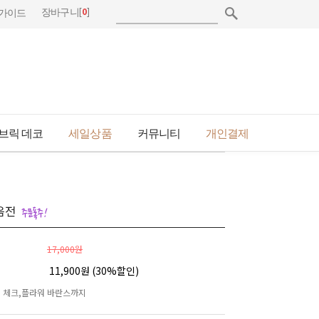
[
0
]
장바구니
가이드
브릭 데코
세일상품
커뮤니티
개인결제
음전
17,000원
11,900원 (
30
%할인)
 체크,플라워 바란스까지