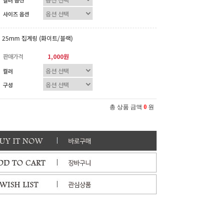
컬러 옵션
사이즈 옵션
25mm 집게링 (화이트/블랙)
판매가격
1,000원
컬러
구성
총 상품 금액
0
원