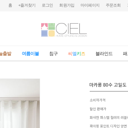
홈
+즐겨찾기
로그인
회원가입
마이페이지
주문조회
늘출발
여름이불
침구
씨
엘
키
즈
블라인드
패
마카롱 80수 고밀도
소비자가격
할인 판매가
화사한 파스텔 컬러의 러블
파이핑 포인트 디자인 양면