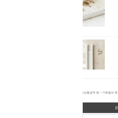
(상품금액
원 + 기본옵션
원