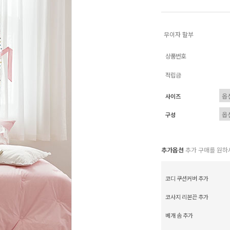
무이자 할부
상품번호
적립금
사이즈
구성
추가옵션
추가 구매를 원하
코디 쿠션커버 추가
코사지 리본끈 추가
베개 솜 추가