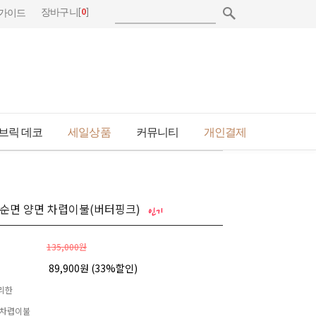
[
0
]
장바구니
가이드
브릭 데코
세일상품
커뮤니티
개인결제
 순면 양면 차렵이불(버터핑크)
135,000원
89,900원 (
33
%할인)
리한
 차렵이불