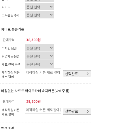
사이즈
고무밴딩 추가
화이트 폼폼커튼
판매가격
38,500원
디자인 옵션
뒤겹가공 옵션
세로 길이 옵션
제작하실 커튼
세로 길이
비침없는 샤르르 화이트카페 속지커튼(나비주름)
판매가격
29,600원
제작하실 커튼
세로 길이
백색레일