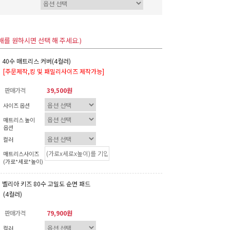
매를 원하시면 선택 해 주세요.)
40수 매트리스 커버(4컬러)
[주문제작,킹 및 패밀리사이즈 제작가능]
판매가격
39,500원
사이즈 옵션
매트리스 높이
옵션
컬러
매트리스사이즈
(가로*세로*높이)
벨리아 키즈 80수 고밀도 순면 패드
(4컬러)
판매가격
79,900원
컬러