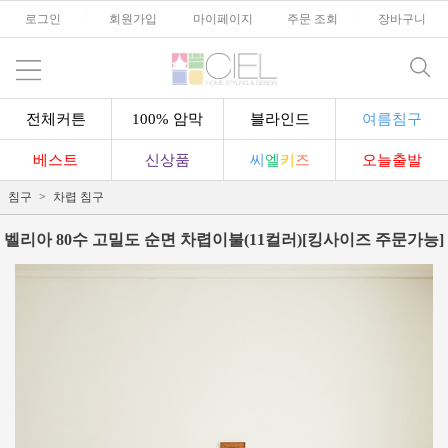
로그인
l
회원가입
l
마이페이지
l
주문 조회
l
장바구니
전체커튼
100% 암막
블라인드
여름침구
베스트
신상품
씨
엘
키
즈
오늘출발
침구
차렵 침구
벨리아 80수 고밀도 순면 차렵이불(11컬러)[킹사이즈 주문가능]