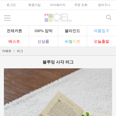
로그인
l
회원가입
l
마이페이지
l
주문 조회
l
장바구니
전체커튼
100% 암막
블라인드
여름침구
베스트
신상품
씨
엘
키
즈
오늘출발
카페트
러그
블루밍 사각 러그