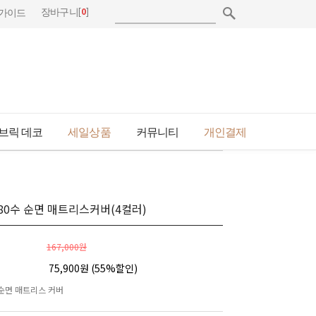
[
0
]
장바구니
가이드
브릭 데코
세일상품
커뮤니티
개인결제
80수 순면 매트리스커버(4컬러)
167,000원
75,900원 (
55
%할인)
순면 매트리스 커버