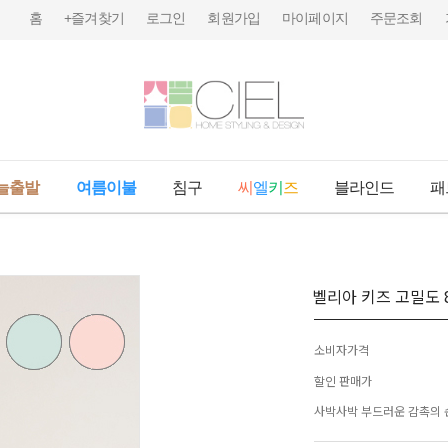
홈
+즐겨찾기
로그인
회원가입
마이페이지
주문조회
늘출발
여름이불
침구
씨
엘
키
즈
블라인드
패
벨리아 키즈 고밀도 
소비자가격
할인 판매가
사박사박 부드러운 감촉의 