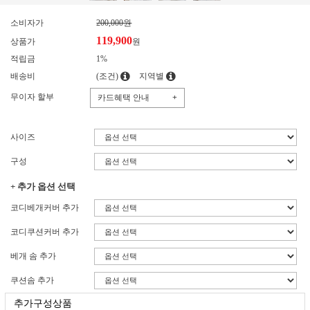
소비자가
200,000원
119,900
상품가
원
적립금
1%
배송비
(조건)
지역별
무이자 할부
카드혜택 안내
+
사이즈
구성
+ 추가 옵션 선택
코디베개커버 추가
코디쿠션커버 추가
베개 솜 추가
쿠션솜 추가
추가구성상품