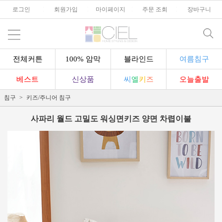
로그인
l
회원가입
l
마이페이지
l
주문 조회
l
장바구니
전체커튼
100% 암막
블라인드
여름침구
베스트
신상품
씨
엘
키
즈
오늘출발
침구
키즈/주니어 침구
사파리 월드 고밀도 워싱면키즈 양면 차렵이불