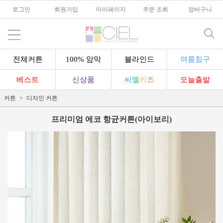
로그인
l
회원가입
l
마이페이지
l
주문 조회
l
장바구니
전체커튼
100% 암막
블라인드
여름침구
베스트
신상품
씨
엘
키
즈
오늘출발
커튼
디자인 커튼
프리미엄 에코 항균커튼(아이보리)