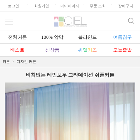
로그인
l
회원가입
l
마이페이지
l
주문 조회
l
장바구니
전체커튼
100% 암막
블라인드
여름침구
베스트
신상품
씨
엘
키
즈
오늘출발
커튼
디자인 커튼
비침없는 레인보우 그라데이션 쉬폰커튼