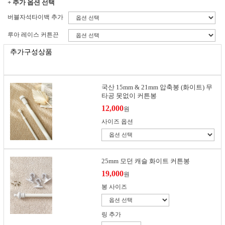
+ 추가 옵션 선택
버블자석타이백 추가
루아 레이스 커튼끈
추가구성상품
국산 15mm & 21mm 압축봉 (화이트) 무
타공 못없이 커튼봉
12,000
원
사이즈 옵션
25mm 모던 캐슬 화이트 커튼봉
19,000
원
봉 사이즈
링 추가