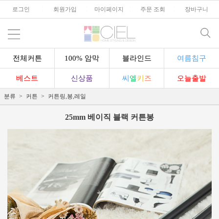
로그인
l
회원가입
l
마이페이지
l
주문 조회
l
장바구니
전체커튼
100% 암막
블라인드
여름침구
베스트
신상품
씨
엘
키
즈
오늘출발
분류
커튼
커튼링,봉,레일
25mm 베이직 블랙 커튼봉