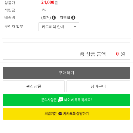
24,000
상품가
원
적립금
1%
배송비
(조건)
지역별
무이자 할부
카드혜택 안내
+
0
원
총 상품 금액
구매하기
관심상품
장바구니