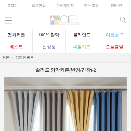
로그인
l
회원가입
l
마이페이지
l
주문 조회
l
장바구니
전체커튼
100% 암막
블라인드
여름침구
베스트
신상품
씨
엘
키
즈
오늘출발
커튼
디자인 커튼
솔리드 암막커튼(반창/긴창)-2