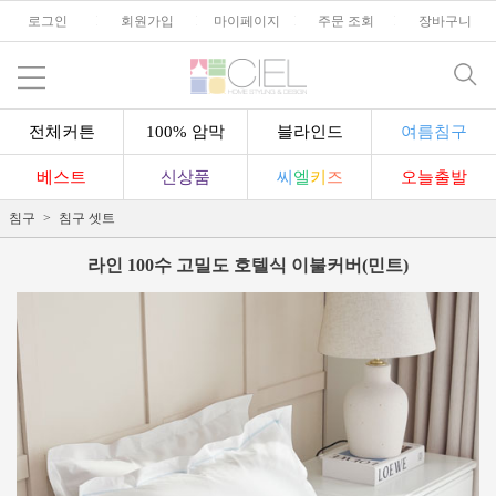
로그인
l
회원가입
l
마이페이지
l
주문 조회
l
장바구니
전체커튼
100% 암막
블라인드
여름침구
베스트
신상품
씨
엘
키
즈
오늘출발
침구
침구 셋트
라인 100수 고밀도 호텔식 이불커버(민트)