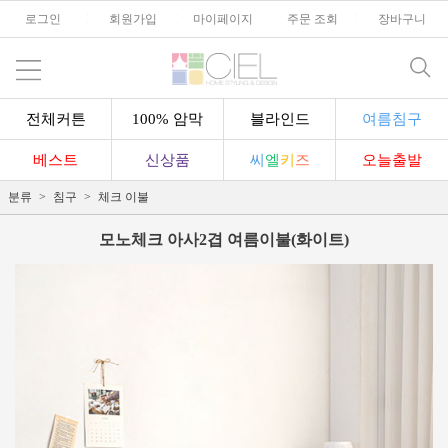
로그인
l
회원가입
l
마이페이지
l
주문 조회
l
장바구니
전체커튼
100% 암막
블라인드
여름침구
베스트
신상품
씨
엘
키
즈
오늘출발
분류
침구
체크 이불
모노체크 아사2겹 여름이불(화이트)