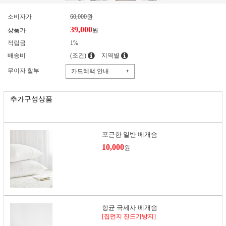
소비자가
60,000원
39,000
상품가
원
적립금
1%
배송비
(조건)
지역별
무이자 할부
카드혜택 안내
+
추가구성상품
포근한 일반 베개솜
10,000
원
항균 극세사 베개솜
[집먼지 진드기방지]