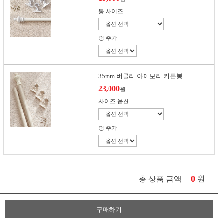
봉 사이즈
링 추가
35mm 버클리 아이보리 커튼봉
23,000
원
사이즈 옵션
링 추가
0
원
총 상품 금액
구매하기