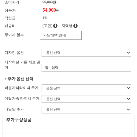
소비자가
99,000원
54,900
상품가
원
적립금
1%
배송비
(조건)
지역별
무이자 할부
카드혜택 안내
+
디자인 옵션
제작하실 커튼 세로 길
이
+ 추가 옵션 선택
버블자석타이백 추가
메탈가죽 타이백 추가
레일알 추가
추가구성상품