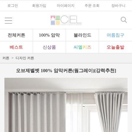
로그인
l
회원가입
l
마이페이지
l
주문 조회
l
장바구니
전체커튼
100% 암막
블라인드
여름침구
베스트
신상품
씨
엘
키
즈
오늘출발
커튼
디자인 커튼
오브제벨벳 100% 암막커튼(웜그레이)[강력추천]