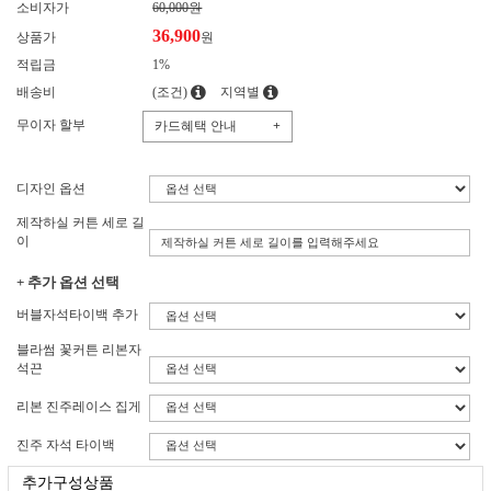
소비자가
60,000원
36,900
상품가
원
적립금
1%
배송비
(조건)
지역별
무이자 할부
카드혜택 안내
+
디자인 옵션
제작하실 커튼 세로 길
이
+ 추가 옵션 선택
버블자석타이백 추가
블라썸 꽃커튼 리본자
석끈
리본 진주레이스 집게
진주 자석 타이백
추가구성상품