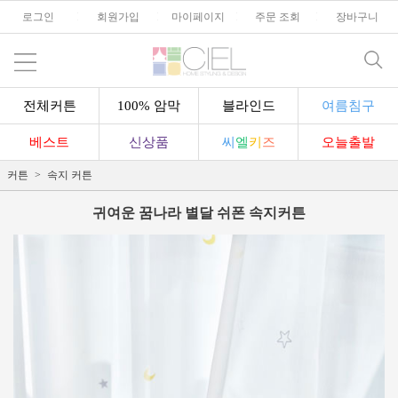
로그인
l
회원가입
l
마이페이지
l
주문 조회
l
장바구니
전체커튼
100% 암막
블라인드
여름침구
베스트
신상품
씨
엘
키
즈
오늘출발
커튼
속지 커튼
귀여운 꿈나라 별달 쉬폰 속지커튼