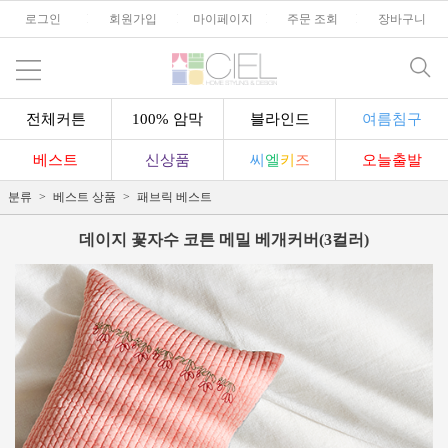
로그인
l
회원가입
l
마이페이지
l
주문 조회
l
장바구니
전체커튼
100% 암막
블라인드
여름침구
베스트
신상품
씨
엘
키
즈
오늘출발
분류
베스트 상품
패브릭 베스트
데이지 꽃자수 코튼 메밀 베개커버(3컬러)