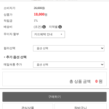
소비자가
26,000원
18,000
상품가
원
적립금
1%
배송비
(조건)
지역별
무이자 할부
카드혜택 안내
+
컬러선택
+ 추가 옵션 선택
메밀속통 추가
0
원
총 상품 금액
구매하기
관심상품
장바구니