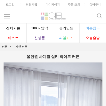
로그인
l
회원가입
l
마이페이지
l
주문 조회
l
장바구니
전체커튼
100% 암막
블라인드
여름침구
베스트
신상품
씨
엘
키
즈
오늘출발
커튼
디자인 커튼
올인원 사계절 실키 화이트 커튼