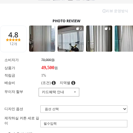
소비자가
70,000원
49,500
상품가
원
적립금
1%
배송비
(조건)
지역별
무이자 할부
카드혜택 안내
+
디자인 옵션
제작하실 커튼 세로 길
이