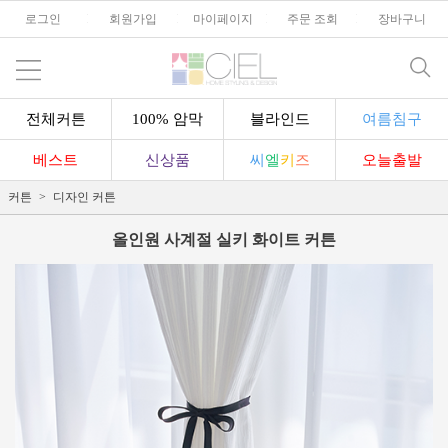
로그인
l
회원가입
l
마이페이지
l
주문 조회
l
장바구니
전체커튼
100% 암막
블라인드
여름침구
베스트
신상품
씨
엘
키
즈
오늘출발
커튼
디자인 커튼
올인원 사계절 실키 화이트 커튼