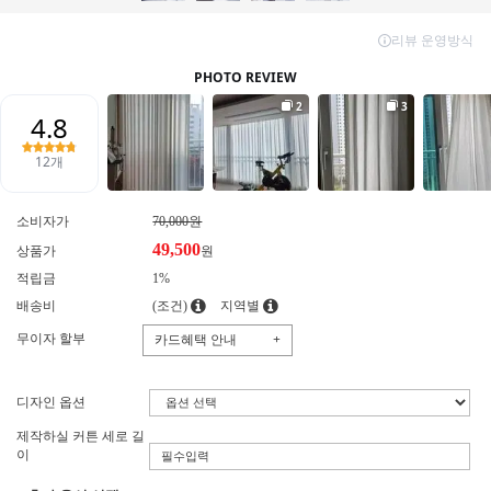
소비자가
70,000원
49,500
상품가
원
적립금
1%
배송비
(조건)
지역별
무이자 할부
카드혜택 안내
+
디자인 옵션
제작하실 커튼 세로 길
이