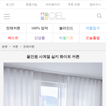
로그인
l
회원가입
l
마이페이지
l
주문 조회
l
장바구니
전체커튼
100% 암막
블라인드
여름침구
베스트
신상품
씨
엘
키
즈
오늘출발
분류
커튼
전체커튼
올인원 사계절 실키 화이트 커튼