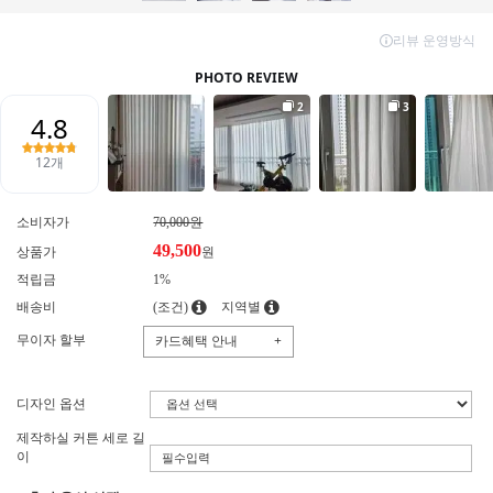
소비자가
70,000원
49,500
상품가
원
적립금
1%
배송비
(조건)
지역별
무이자 할부
카드혜택 안내
+
디자인 옵션
제작하실 커튼 세로 길
이