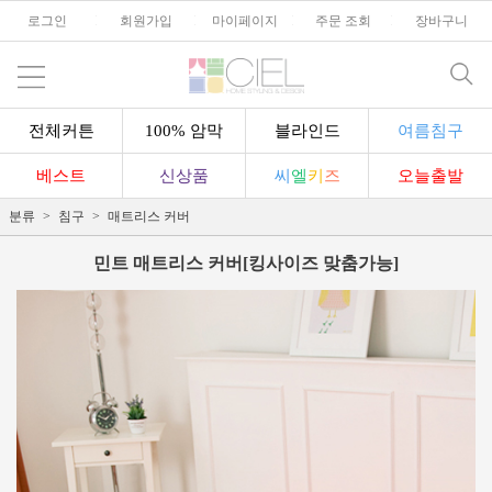
로그인
l
회원가입
l
마이페이지
l
주문 조회
l
장바구니
전체커튼
100% 암막
블라인드
여름침구
베스트
신상품
씨
엘
키
즈
오늘출발
분류
침구
매트리스 커버
민트 매트리스 커버[킹사이즈 맞춤가능]