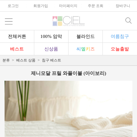
로그인
l
회원가입
l
마이페이지
l
주문 조회
l
장바구니
전체커튼
100% 암막
블라인드
여름침구
베스트
신상품
씨
엘
키
즈
오늘출발
분류
베스트 상품
침구 베스트
제니모달 프릴 와플이불 (아이보리)