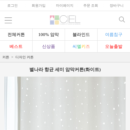
로그인
l
회원가입
l
마이페이지
l
주문 조회
l
장바구니
전체커튼
100% 암막
블라인드
여름침구
베스트
신상품
씨
엘
키
즈
오늘출발
커튼
디자인 커튼
별나라 항균 세미 암막커튼(화이트)