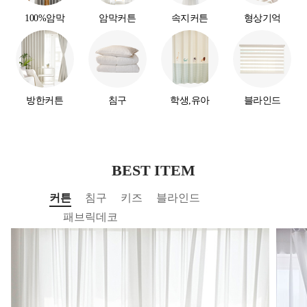
100%암막
암막커튼
속지커튼
형상기억
방한커튼
침구
학생,유아
블라인드
BEST ITEM
커튼
침구
키즈
블라인드
패브릭데코