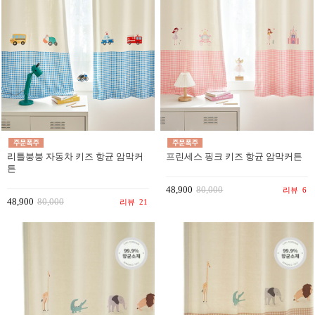
리틀붕붕 자동차 키즈 항균 암막커
프린세스 핑크 키즈 항균 암막커튼
튼
48,900
80,000
리뷰
6
48,900
80,000
리뷰
21