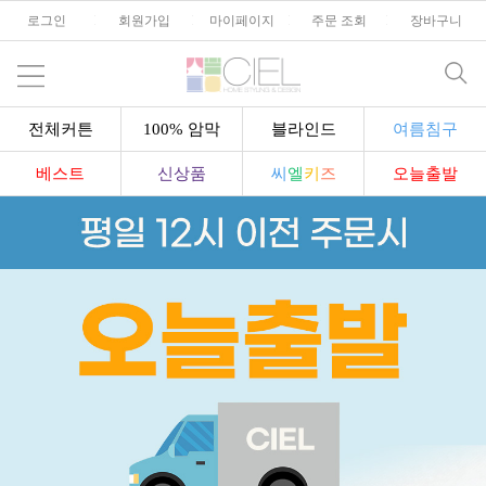
로그인
l
회원가입
l
마이페이지
l
주문 조회
l
장바구니
전체커튼
100% 암막
블라인드
여름침구
베스트
신상품
씨
엘
키
즈
오늘출발