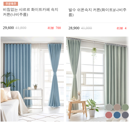
비침없는 샤르르 화이트카페 속지
발수 쉬폰속지 커튼(화이트)(나비주
커튼(나비주름)
름)
29,600
41,800
리뷰
700
28,900
41,000
리뷰
4