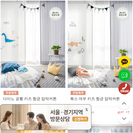
다이노 공룡 키즈 항균 암막커튼
폭스 여우 키즈 항균 암막커튼
x
54,500
77,000
54,500
77,000
리뷰
68
리뷰
17