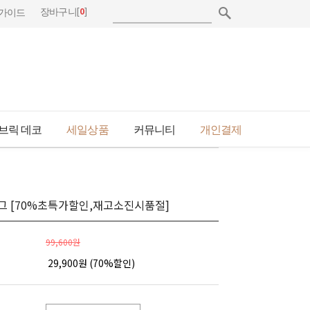
[
0
]
장바구니
가이드
브릭 데코
세일상품
커뮤니티
개인결제
그 [70%초특가할인,재고소진시품절]
99,600원
29,900
원 (
70
%할인)