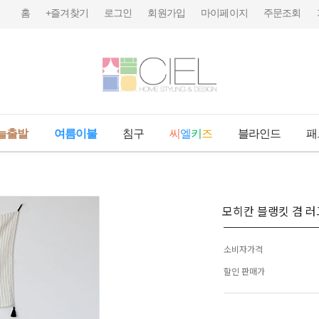
홈
+즐겨찾기
로그인
회원가입
마이페이지
주문조회
늘출발
여름이불
침구
씨
엘
키
즈
블라인드
패
모히칸 블랭킷 겸 러
소비자가격
할인 판매가