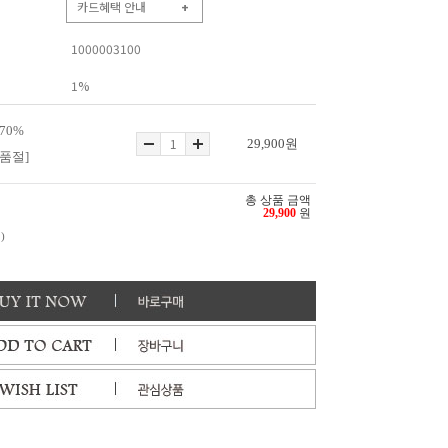
카드혜택 안내
+
1000003100
1%
70%
29,900
원
품절]
총 상품 금액
29,900
원
)