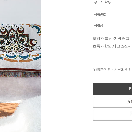
무이자 할부
상품번호
적립금
모히칸 블랭킷 겸 러그 [
초특가할인,재고소진시
(상품금액
원 + 기본옵션
원 