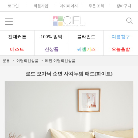
로그인
l
회원가입
l
마이페이지
l
주문 조회
l
장바구니
전체커튼
100% 암막
블라인드
여름침구
베스트
신상품
씨
엘
키
즈
오늘출발
분류
이달의신상품
메인 이달의신상품
로드 오가닉 순면 사각누빔 패드(화이트)