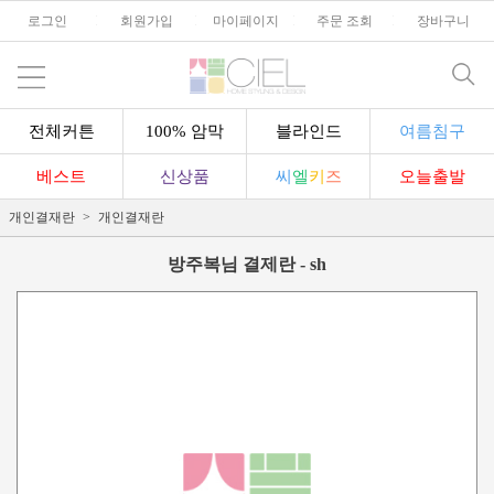
로그인
l
회원가입
l
마이페이지
l
주문 조회
l
장바구니
전체커튼
100% 암막
블라인드
여름침구
베스트
신상품
씨
엘
키
즈
오늘출발
개인결재란
개인결재란
방주복님 결제란 - sh