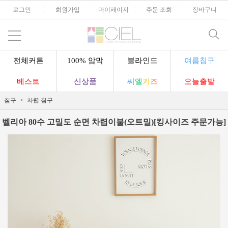
로그인
l
회원가입
l
마이페이지
l
주문 조회
l
장바구니
전체커튼
100% 암막
블라인드
여름침구
베스트
신상품
씨
엘
키
즈
오늘출발
침구
차렵 침구
벨리아 80수 고밀도 순면 차렵이불(오트밀)[킹사이즈 주문가능]