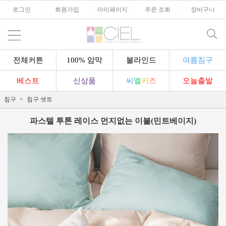
로그인
l
회원가입
l
마이페이지
l
주문 조회
l
장바구니
전체커튼
100% 암막
블라인드
여름침구
베스트
신상품
씨
엘
키
즈
오늘출발
침구
침구 셋트
파스텔 투톤 레이스 먼지없는 이불(민트베이지)