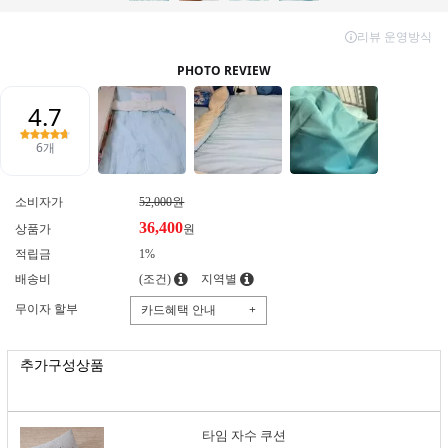
소비자가
52,000원
36,400
상품가
원
적립금
1%
배송비
(조건)
지역별
무이자 할부
카드혜택 안내
+
추가구성상품
타임 자수 쿠션