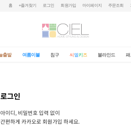
홈
+즐겨찾기
로그인
회원가입
마이페이지
주문조회
늘출발
여름이불
침구
씨
엘
키
즈
블라인드
패
로그인
아이디, 비밀번호 입력 없이
간편하게 카카오로 회원가입 하세요.