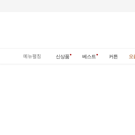
메뉴펼침
신상품
베스트
커튼
오