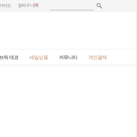
[
0
]
장바구니
가이드
브릭 데코
세일상품
커뮤니티
개인결제