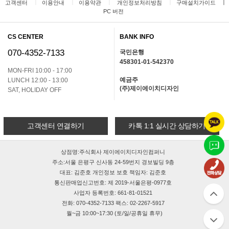
ㅣ
ㅣ
ㅣ
ㅣ
ㅣ
고객센터
이용안내
이용약관
개인정보처리방침
구매설치가이드
PC 버전
CS CENTER
BANK INFO
070-4352-7133
국민은행
458301-01-542370
MON-FRI 10:00 - 17:00
예금주
LUNCH 12:00 - 13:00
(주)제이에이치디자인
SAT, HOLIDAY OFF
고객센터 연결하기
카톡 1:1 실시간 상담하기
상점명:주식회사 제이에이치디자인컴퍼니
주소:서울 은평구 신사동 24-59번지 경보빌딩 9층
대표: 김준호 개인정보 보호 책임자: 김준호
통신판매업신고번호: 제 2019-서울은평-0977호
사업자 등록번호: 661-81-01521
전화: 070-4352-7133 팩스: 02-2267-5917
월~금 10:00~17:30 (토/일/공휴일 휴무)