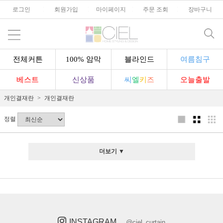
로그인
l
회원가입
l
마이페이지
l
주문 조회
l
장바구니
전체커튼
100% 암막
블라인드
여름침구
베스트
신상품
씨
엘
키
즈
오늘출발
개인결재란
개인결재란
정렬
더보기 ▼
INSTAGRAM
@ciel_curtain