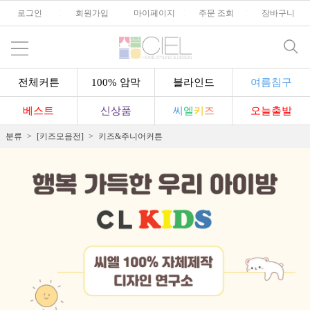
로그인
l
회원가입
l
마이페이지
l
주문 조회
l
장바구니
전체커튼
100% 암막
블라인드
여름침구
베스트
신상품
씨
엘
키
즈
오늘출발
분류
[키즈모음전]
키즈&주니어커튼