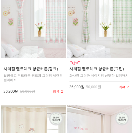
사계절 멜로체크 항균커튼(핑크)
사계절 멜로체크 항균커튼(그린)
달콤하고 부드러운 핑크와 그린의 세련된
화사한 그린과 베이지의 산뜻한 컬러매치
컬러매치
36,900원
50,000원
리뷰
2
36,900원
50,000원
리뷰
2