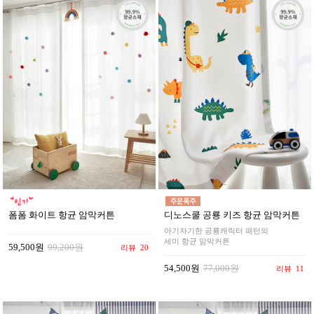
폼폼 화이트 항균 암막커튼
디노스쿨 공룡 키즈 항균 암막커튼
아기자기한 공룡캐릭터 패턴의
세미 항균 암막커튼
59,500원
99,200원
리뷰
20
54,500원
77,000원
리뷰
11