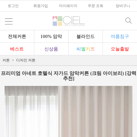
로그인
l
회원가입
l
마이페이지
l
주문 조회
l
장바구니
전체커튼
100% 암막
블라인드
여름침구
베스트
신상품
씨
엘
키
즈
오늘출발
커튼
디자인 커튼
프리미엄 아네트 호텔식 자가드 암막커튼 (크림 아이보리) [강력
추천]