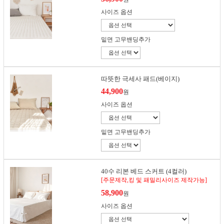
사이즈 옵션
밑면 고무밴딩추가
따뜻한 극세사 패드(베이지)
44,900
원
사이즈 옵션
밑면 고무밴딩추가
40수 리본 베드 스커트 (4컬러)
[주문제작,킹 및 패밀리사이즈 제작가능]
58,900
원
사이즈 옵션