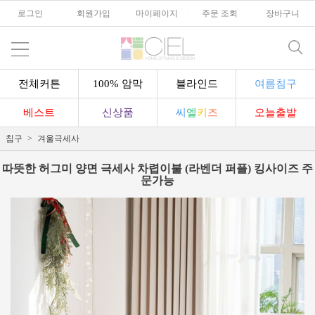
로그인
l
회원가입
l
마이페이지
l
주문 조회
l
장바구니
전체커튼
100% 암막
블라인드
여름침구
베스트
신상품
씨
엘
키
즈
오늘출발
침구
겨울극세사
따뜻한 허그미 양면 극세사 차렵이불 (라벤더 퍼플) 킹사이즈 주
문가능