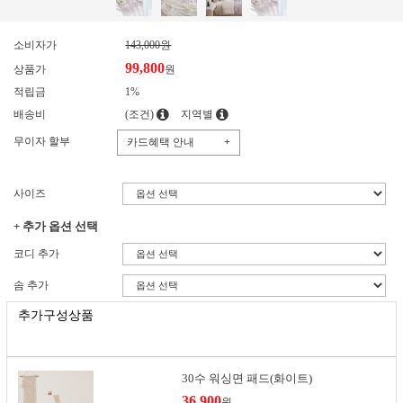
소비자가
143,000원
99,800
상품가
원
적립금
1%
배송비
(조건)
지역별
무이자 할부
카드혜택 안내
+
사이즈
+ 추가 옵션 선택
코디 추가
솜 추가
추가구성상품
30수 워싱면 패드(화이트)
36,900
원