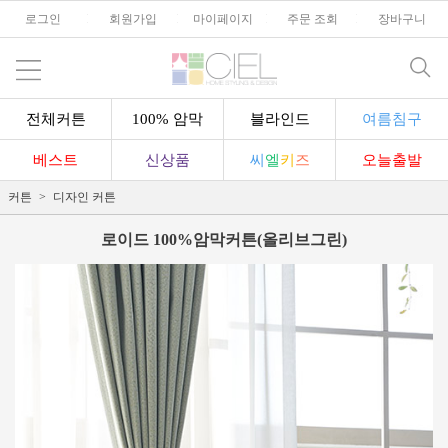
로그인
l
회원가입
l
마이페이지
l
주문 조회
l
장바구니
전체커튼
100% 암막
블라인드
여름침구
베스트
신상품
씨
엘
키
즈
오늘출발
커튼
디자인 커튼
로이드 100%암막커튼(올리브그린)