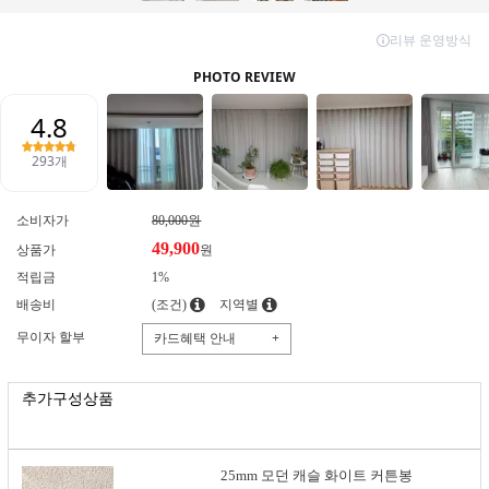
소비자가
80,000원
49,900
상품가
원
적립금
1%
배송비
(조건)
지역별
무이자 할부
카드혜택 안내
+
추가구성상품
25mm 모던 캐슬 화이트 커튼봉