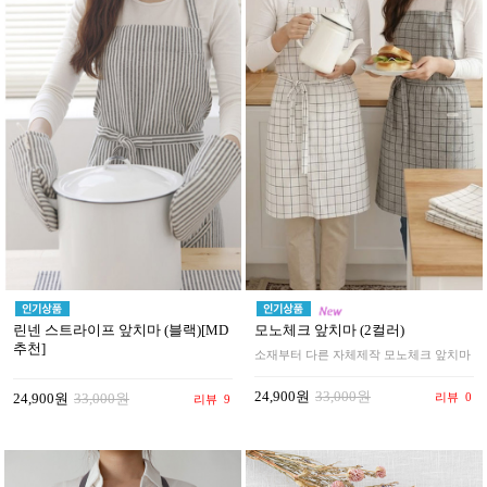
린넨 스트라이프 앞치마 (블랙)[MD
모노체크 앞치마 (2컬러)
추천]
소재부터 다른 자체제작 모노체크 앞치마
24,900원
33,000원
리뷰
0
24,900원
33,000원
리뷰
9