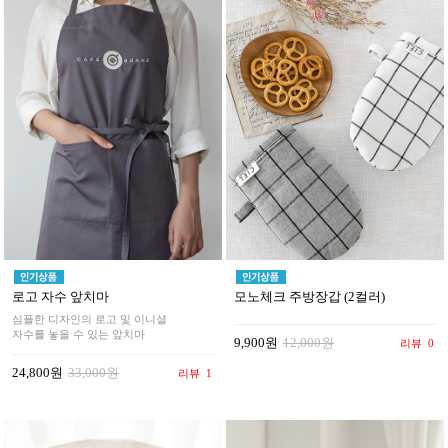
로고 자수 앞치마
모노체크 주방장갑 (2컬러)
심플한 디자인의 로고 및 이니셜
자수를 놓을 수 있는 앞치마
9,900원
12,000원
리뷰
0
24,800원
33,000원
리뷰
1