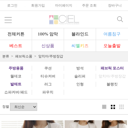
로그인
l
회원가입
l
마이페이지
l
주문 조회
l
장바구니
전체커튼
100% 암막
블라인드
여름침구
베스트
신상품
씨
엘
키
즈
오늘출발
분류
패브릭소품
앞치마/주방장갑
주방용품
쿠션
방석
패브릭 포스터
월데코
티슈커버
슬리퍼
앞치마/주방장갑
발매트
러그
인형
블랭킷
쇼파커버/패드
파우치
정렬