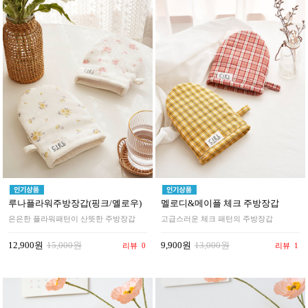
루나플라워주방장갑(핑크/옐로우)
멜로디&메이플 체크 주방장갑
은은한 플라워패턴이 산뜻한 주방장갑
고급스러운 체크 패턴의 주방장갑
12,900원
15,000원
9,900원
13,000원
리뷰
0
리뷰
1