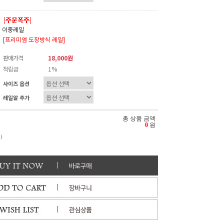
이중레일
[프리미엄 도장방식 레일]
판매가격
18,000원
적립금
1%
사이즈 옵션
레일알 추가
총 상품 금액
0
원
)