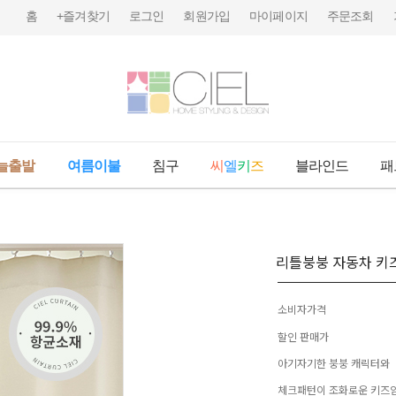
홈
+즐겨찾기
로그인
회원가입
마이페이지
주문조회
늘출발
여름이불
침구
씨
엘
키
즈
블라인드
패
리틀붕붕 자동차 키
소비자가격
할인 판매가
아기자기한 붕붕 캐릭터와
체크패턴이 조화로운 키즈