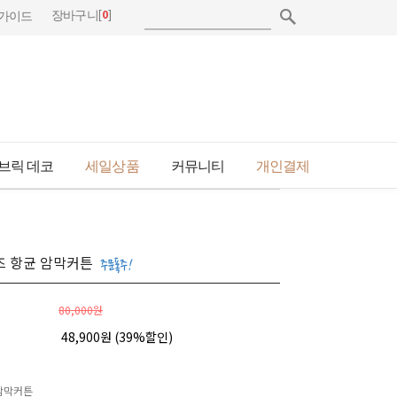
[
0
]
장바구니
가이드
브릭 데코
세일상품
커뮤니티
개인결제
즈 항균 암막커튼
80,000원
48,900원 (
39
%할인)
암막커튼