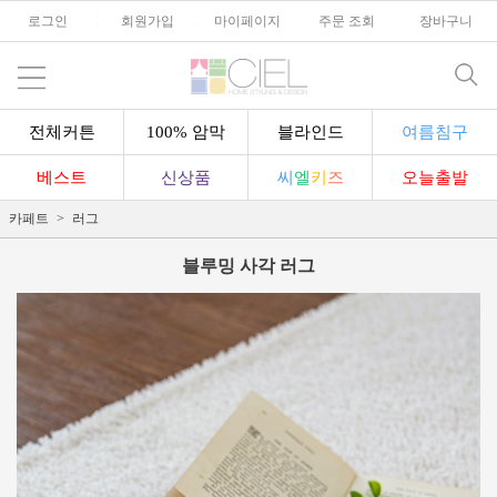
로그인
l
회원가입
l
마이페이지
l
주문 조회
l
장바구니
전체커튼
100% 암막
블라인드
여름침구
베스트
신상품
씨
엘
키
즈
오늘출발
카페트
러그
블루밍 사각 러그