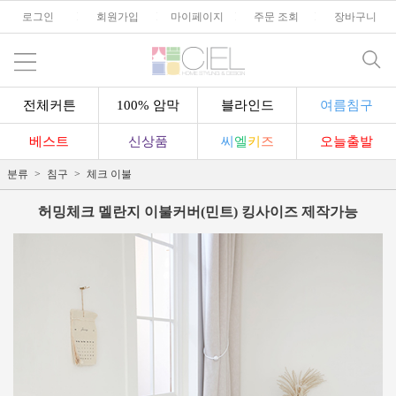
로그인
l
회원가입
l
마이페이지
l
주문 조회
l
장바구니
전체커튼
100% 암막
블라인드
여름침구
베스트
신상품
씨
엘
키
즈
오늘출발
분류
침구
체크 이불
허밍체크 멜란지 이불커버(민트) 킹사이즈 제작가능