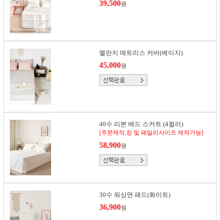
39,500
원
멜란지 매트리스 커버(베이지)
45,000
원
40수 리본 베드 스커트 (4컬러)
[주문제작,킹 및 패밀리사이즈 제작가능]
58,900
원
30수 워싱면 패드(화이트)
36,900
원