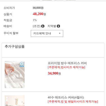
소비자가
66,000원
48,200
상품가
원
적립금
1%
배송비
(조건)
지역별
무이자 할부
카드혜택 안내
+
추가구성상품
프리미엄 방수 매트리스 커버
[주문제작,킹사이즈 제작가능]
34,900
원
40수 매트리스 커버(4컬러)
[주문제작,킹 및 패밀리사이즈 제작가능]