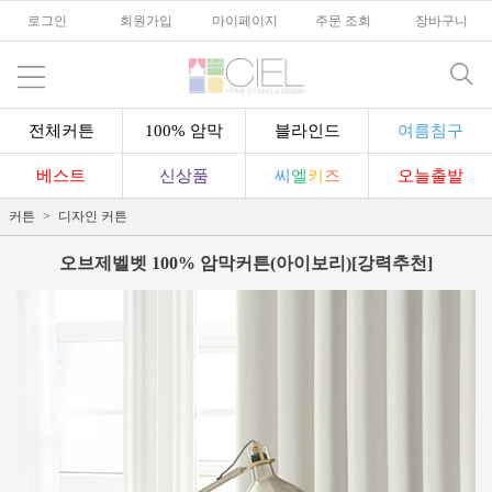
로그인
l
회원가입
l
마이페이지
l
주문 조회
l
장바구니
전체커튼
100% 암막
블라인드
여름침구
베스트
신상품
씨
엘
키
즈
오늘출발
커튼
디자인 커튼
오브제벨벳 100% 암막커튼(아이보리)[강력추천]