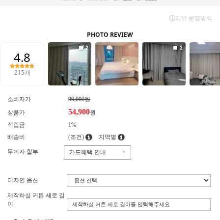
소비자가
99,000원
54,900
상품가
원
적립금
1%
배송비
(조건)
지역별
무이자 할부
카드혜택 안내
+
디자인 옵션
제작하실 커튼 세로 길
이