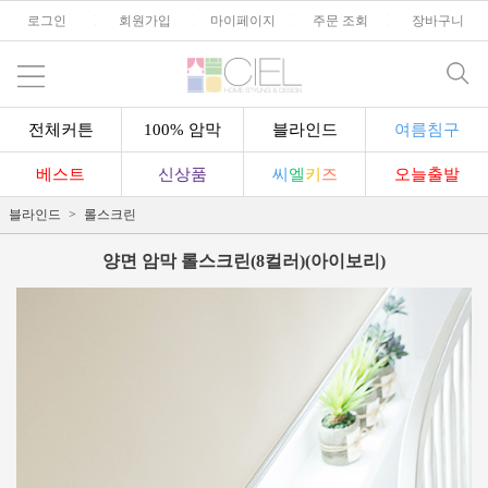
로그인
l
회원가입
l
마이페이지
l
주문 조회
l
장바구니
전체커튼
100% 암막
블라인드
여름침구
베스트
신상품
씨
엘
키
즈
오늘출발
블라인드
롤스크린
양면 암막 롤스크린(8컬러)(아이보리)