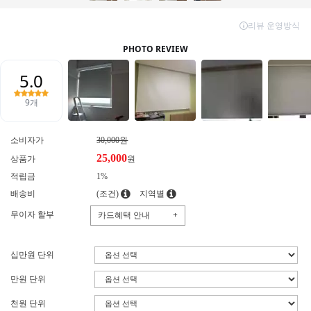
소비자가
30,000원
25,000
상품가
원
적립금
1%
배송비
(조건)
지역별
무이자 할부
카드혜택 안내
+
십만원 단위
만원 단위
천원 단위