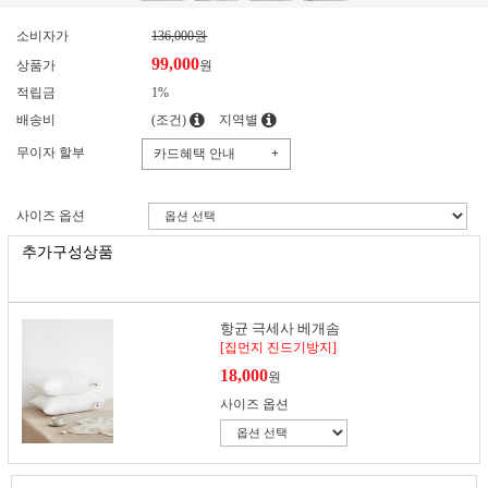
소비자가
136,000원
99,000
상품가
원
적립금
1%
배송비
(조건)
지역별
무이자 할부
카드혜택 안내
+
사이즈 옵션
추가구성상품
항균 극세사 베개솜
[집먼지 진드기방지]
18,000
원
사이즈 옵션