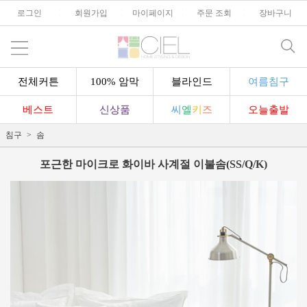
로그인
l
회원가입
l
마이페이지
l
주문 조회
l
장바구니
전체커튼
100% 암막
블라인드
여름침구
베스트
신상품
씨
엘
키
즈
오늘출발
침구
솜
포근한 마이크로 화이바 사계절 이불솜(SS/Q/K)