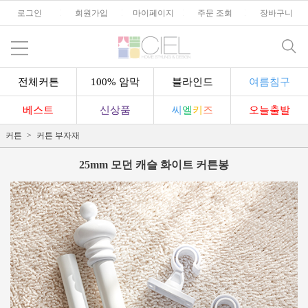
로그인
l
회원가입
l
마이페이지
l
주문 조회
l
장바구니
전체커튼
100% 암막
블라인드
여름침구
베스트
신상품
씨
엘
키
즈
오늘출발
커튼
커튼 부자재
25mm 모던 캐슬 화이트 커튼봉