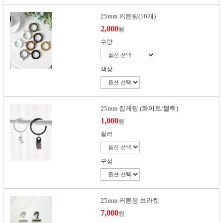
25mm 커튼링(10개)
2,000
원
수량
색상
25mm 집게링 (화이트/블랙)
1,000
원
컬러
구성
25mm 커튼봉 브라켓
7,000
원