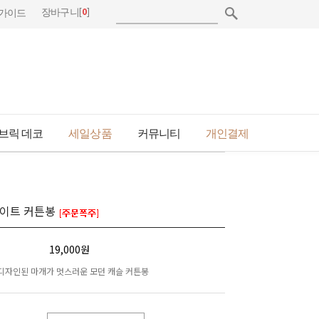
[
0
]
장바구니
가이드
브릭 데코
세일상품
커뮤니티
개인결제
화이트 커튼봉
19,000원
디자인된 마개가 멋스러운 모던 캐슬 커튼봉