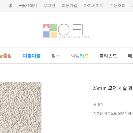
홈
+즐겨찾기
로그인
회원가입
마이페이지
주문조회
늘출발
여름이불
침구
씨
엘
키
즈
블라인드
패
25mm 모던 캐슬 
판매가
심플한 곡선으로 모던하게 